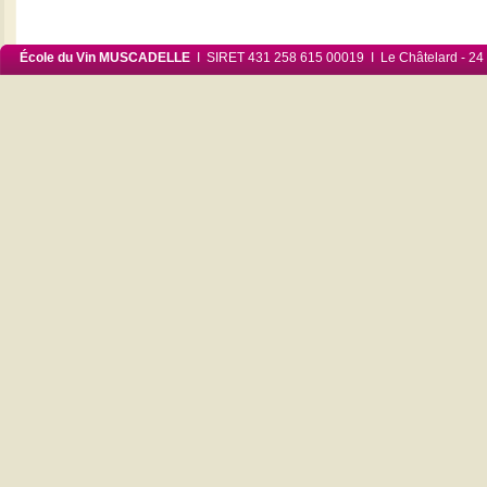
École du Vin MUSCADELLE
I SIRET 431 258 615 00019 I Le Châtelard - 24 6