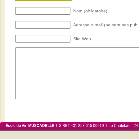
Nom (obligatoire)
Adresse e-mail (ne sera pas publi
Site Web
École du Vin MUSCADELLE
I SIRET 431 258 615 00019 I Le Châtelard - 24 6