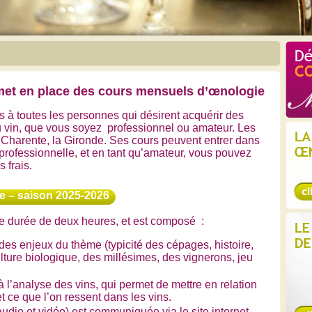
met en place des cours mensuels d’œ
nologie
 à toutes les personnes qui désirent acquérir des
vin, que vous soyez professionnel ou amateur. Les
a Charente, la Gironde. Ses cours peuvent entrer dans
 professionnelle, et en tant qu’amateur, vous pouvez
s frais.
le – saison 2025-2026
e durée de deux heures, et est composé :
des enjeux du thème (typicité des cépages, histoire,
culture biologique, des millésimes, des vignerons, jeu
à l’analyse des vins, qui permet de mettre en relation
t ce que l’on ressent dans les vins.
audio et vidéo) est communiquée via le site internet