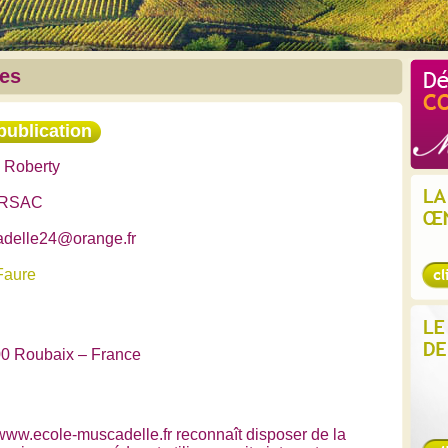
les
publication
e Roberty
BERSAC
adelle24@orange.fr
Faure
00 Roubaix – France
://www.ecole-muscadelle.fr reconnaît disposer de la