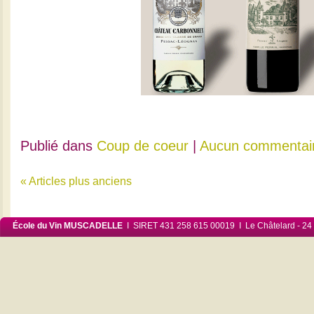
Publié dans
Coup de coeur
|
Aucun commentai
« Articles plus anciens
École du Vin MUSCADELLE
I SIRET 431 258 615 00019 I Le Châtelard - 24 6